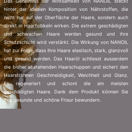
Das Geheimnis der Wirksamkeit von NANOIL steckt
hinter der idealen Komposition von Nährstoffen, die
nicht nur auf der Oberfläche der Haare, sondern auch
direkt in Haarfollikeln wirken. Die extrem geschädigten
und schwachen Haare werden gesund und ihre
Schutzschicht wird verstärkt. Die Wirkung von NANOIL
hat zur Folge, dass Ihre Haare elastisch, stark, glanzvoll
und gesund werden. Das Haaröl schliesst ausserdem
die bisher abstehenden Haarschuppen und sichert den
Haarsträhnen Geschmeidigkeit, Weichheit und Glanz.
Es regeneriert und schont die am meisten
geschädigten Haare. Dank dem Produkt können Sie
Ihre gesunde und schöne Frisur bewundern.