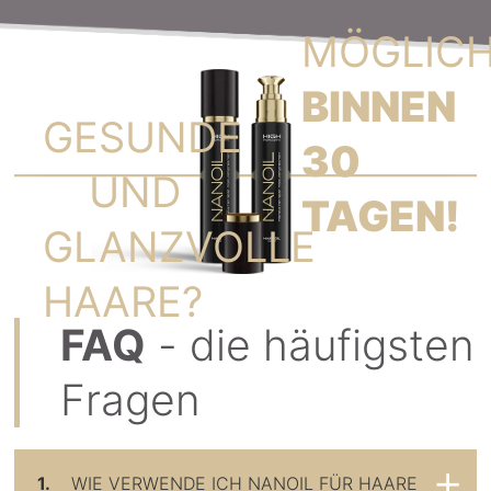
MÖGLIC
BINNEN
GESUNDE
30
UND
TAGEN!
GLANZVOLLE
HAARE?
FAQ
- die häufigsten
Fragen
1.
WIE VERWENDE ICH NANOIL FÜR HAARE