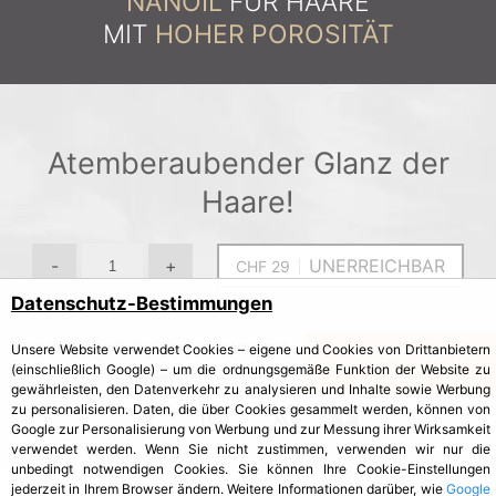
NANOIL
FÜR HAARE
MIT
HOHER POROSITÄT
Atemberaubender Glanz der
Haare!
-
+
UNERREICHBAR
Datenschutz-Bestimmungen
Möchten Sie über die Verfügbarkeit benachrichtigt
Unsere Website verwendet Cookies – eigene und Cookies von Drittanbietern
Ja, benachrichtigen Sie
(einschließlich Google) – um die ordnungsgemäße Funktion der Website zu
mich
werden?
gewährleisten, den Datenverkehr zu analysieren und Inhalte sowie Werbung
zu personalisieren. Daten, die über Cookies gesammelt werden, können von
Google zur Personalisierung von Werbung und zur Messung ihrer Wirksamkeit
verwendet werden. Wenn Sie nicht zustimmen, verwenden wir nur die
unbedingt notwendigen Cookies. Sie können Ihre Cookie-Einstellungen
jederzeit in Ihrem Browser ändern. Weitere Informationen darüber, wie
Google