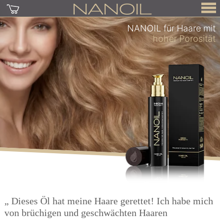
NANOIL für Haare mit
hoher Porosität
„ Dieses Öl hat meine Haare gerettet! Ich habe mich
von brüchigen und geschwächten Haaren