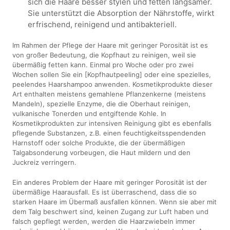
sich die Haare besser stylen und fetten langsamer.
Sie unterstützt die Absorption der Nährstoffe, wirkt
erfrischend, reinigend und antibakteriell.
Im Rahmen der Pflege der Haare mit geringer Porosität ist es
von großer Bedeutung, die Kopfhaut zu reinigen, weil sie
übermäßig fetten kann. Einmal pro Woche oder pro zwei
Wochen sollen Sie ein [Kopfhautpeeling] oder eine spezielles,
peelendes Haarshampoo anwenden. Kosmetikprodukte dieser
Art enthalten meistens gemahlene Pflanzenkerne (meistens
Mandeln), spezielle Enzyme, die die Oberhaut reinigen,
vulkanische Tonerden und entgiftende Kohle. In
Kosmetikprodukten zur intensiven Reinigung gibt es ebenfalls
pflegende Substanzen, z.B. einen feuchtigkeitsspendenden
Harnstoff oder solche Produkte, die der übermäßigen
Talgabsonderung vorbeugen, die Haut mildern und den
Juckreiz verringern.
Ein anderes Problem der Haare mit geringer Porosität ist der
übermäßige Haarausfall. Es ist überraschend, dass die so
starken Haare im Übermaß ausfallen können. Wenn sie aber mit
dem Talg beschwert sind, keinen Zugang zur Luft haben und
falsch gepflegt werden, werden die Haarzwiebeln immer