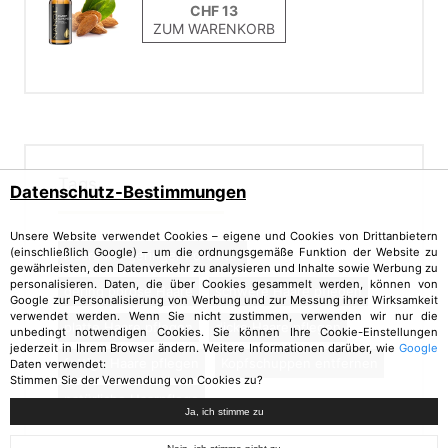
ZUM WARENKORB
Tags
Datenschutz-Bestimmungen
Unsere Website verwendet Cookies – eigene und Cookies von Drittanbietern
(einschließlich Google) – um die ordnungsgemäße Funktion der Website zu
Haare mit geringer Porosität
gewährleisten, den Datenverkehr zu analysieren und Inhalte sowie Werbung zu
personalisieren. Daten, die über Cookies gesammelt werden, können von
gering poröse Haare
schwere Haare pflegen
Google zur Personalisierung von Werbung und zur Messung ihrer Wirksamkeit
verwendet werden. Wenn Sie nicht zustimmen, verwenden wir nur die
platte Haare pflegen
dicke Haare pflegen
unbedingt notwendigen Cookies. Sie können Ihre Cookie-Einstellungen
jederzeit in Ihrem Browser ändern. Weitere Informationen darüber, wie
Google
fettige Haare pflegen
Kopfschuppen entfernen
Daten verwendet:
Stimmen Sie der Verwendung von Cookies zu?
natürliche Haarpflege
Ja, ich stimme zu