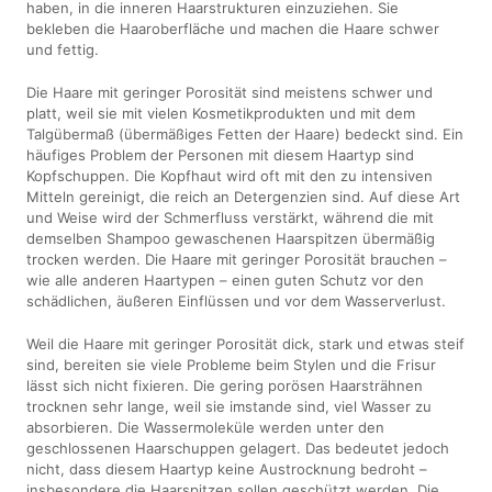
haben, in die inneren Haarstrukturen einzuziehen. Sie
bekleben die Haaroberfläche und machen die Haare schwer
und fettig.
Die Haare mit geringer Porosität sind meistens schwer und
platt, weil sie mit vielen Kosmetikprodukten und mit dem
Talgübermaß (übermäßiges Fetten der Haare) bedeckt sind. Ein
häufiges Problem der Personen mit diesem Haartyp sind
Kopfschuppen. Die Kopfhaut wird oft mit den zu intensiven
Mitteln gereinigt, die reich an Detergenzien sind. Auf diese Art
und Weise wird der Schmerfluss verstärkt, während die mit
demselben Shampoo gewaschenen Haarspitzen übermäßig
trocken werden. Die Haare mit geringer Porosität brauchen –
wie alle anderen Haartypen – einen guten Schutz vor den
schädlichen, äußeren Einflüssen und vor dem Wasserverlust.
Weil die Haare mit geringer Porosität dick, stark und etwas steif
sind, bereiten sie viele Probleme beim Stylen und die Frisur
lässt sich nicht fixieren. Die gering porösen Haarsträhnen
trocknen sehr lange, weil sie imstande sind, viel Wasser zu
absorbieren. Die Wassermoleküle werden unter den
geschlossenen Haarschuppen gelagert. Das bedeutet jedoch
nicht, dass diesem Haartyp keine Austrocknung bedroht –
insbesondere die Haarspitzen sollen geschützt werden. Die