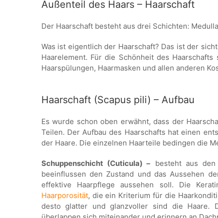
Außenteil des Haars – Haarschaft
Der Haarschaft besteht aus drei Schichten: Medulla
Was ist eigentlich der Haarschaft? Das ist der sich
Haarelement. Für die Schönheit des Haarschafts 
Haarspülungen, Haarmasken und allen anderen Kosm
Haarschaft (Scapus pili) – Aufbau
Es wurde schon oben erwähnt, dass der Haarschaft
Teilen. Der Aufbau des Haarschafts hat einen ent
der Haare. Die einzelnen Haarteile bedingen die M
Schuppenschicht (Cuticula) –
besteht aus den f
beeinflussen den Zustand und das Aussehen der
effektive Haarpflege aussehen soll. Die Kerat
Haarporosität
, die ein Kriterium für die Haarkondi
desto glatter und glanzvoller sind die Haare.
überlappen sich miteinander und erinnern an Dach