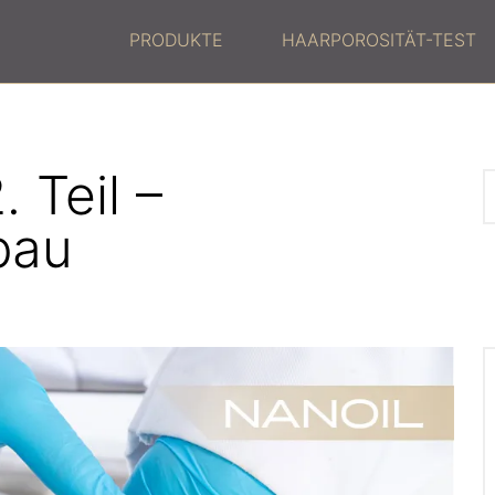
PRODUKTE
HAARPOROSITÄT-TEST
 Teil –
bau