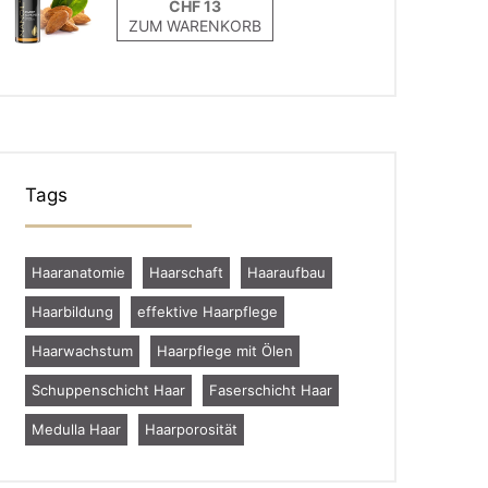
ZUM WARENKORB
Tags
Haaranatomie
Haarschaft
Haaraufbau
Haarbildung
effektive Haarpflege
Haarwachstum
Haarpflege mit Ölen
Schuppenschicht Haar
Faserschicht Haar
Medulla Haar
Haarporosität